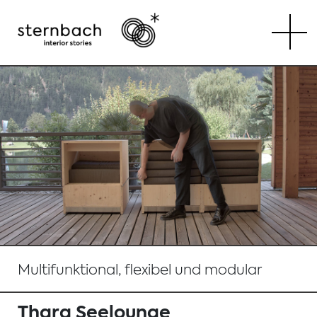
Tog
Multifunktional, flexibel und modular
Thara Seelounge