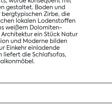
cts, wurde konsequent mit
en gestaltet. Boden und
r bergtypischen Zirbe, die
chen lokalen Lodenstoffen
us weißem Dolomiten-
e Architektur ein Stück Natur
tion und Moderne bilden
zur Einkehr einladende
 liefert die Schlafsofas,
Balkonmöbel.